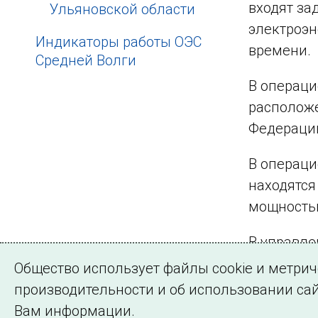
входят за
Ульяновской области
электроэ
Индикаторы работы ОЭС
времени.
Средней Волги
В операци
расположе
Федерации
В операци
находятся
мощностью
В управле
находятся
Общество использует файлы cookie и метри
220, 500 
производительности и об использовании сай
Вам информации.