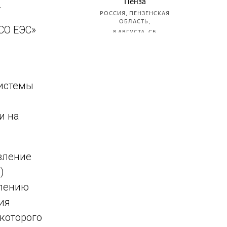
.
СО ЕЭС»
системы
и на
вление
)
влению
ия
 которого