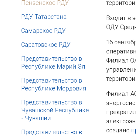
Пензенское РДУ
территори
РДУ Татарстана
Входит в 
ОДУ Средн
Самарское РДУ
16 сентяб
Саратовское РДУ
оперативн
Представительство в
Филиал ОА
Республике Марий Эл
управлени
территори
Представительство в
Республике Мордовия
Филиал АО
Представительство в
энергосис
Чувашской Республике
прекратил
- Чувашии
электроэн
создано
п
Представительство в