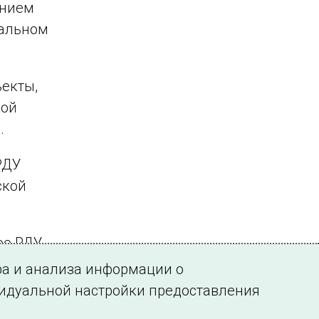
ением
еальном
ъекты,
кой
.
РДУ
ской
ое РДУ
я 110,
ра и анализа информации о
етики.
видуальной настройки предоставления