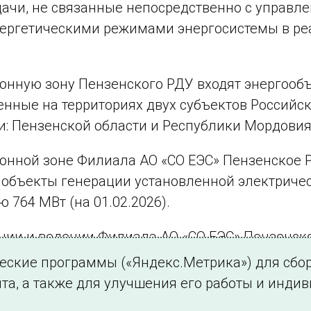
дачи, не связанные непосредственно с управл
нергетическими режимами энергосистемы в р
онную зону Пензенского РДУ входят энергооб
нные на территориях двух субъектов Российс
: Пензенской области и Республики Мордовия
онной зоне Филиала АО «СО ЕЭС» Пензенское 
 объекты генерации установленной электриче
 764 МВт (на 01.02.2026).
нии и ведении Филиала АО «СО ЕЭС» Пензенск
 278 линии электропередачи класса напряжени
ческие программы («Яндекс.Метрика») для сбо
кВ, оборудование на 219 объектах электроэнерг
та, а также для улучшения его работы и инди