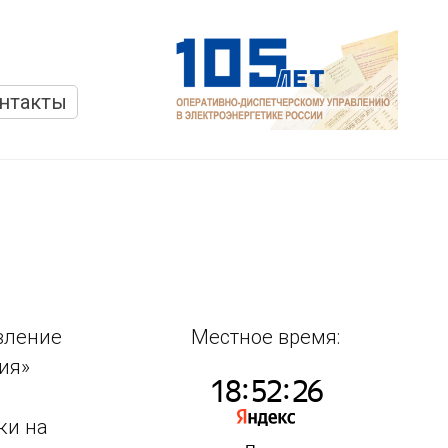
нтакты
вление
Местное время:
ия»
ки на