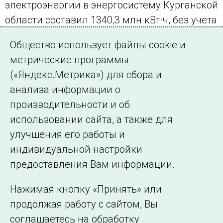
электроэнергии в энергосистему Курганской
области составил 1340,3 млн кВт·ч, без учета
влияния 29 февраля 2016 года – 1337,8 млн
Общество использует файлы cookie и
кВт·ч.
метрические программы
(«Яндекс.Метрика») для сбора и
← Все публикации
анализа информации о
производительности и об
использовании сайта, а также для
Подписаться на новости
улучшения его работы и
индивидуальной настройки
©2005–2026 АО «СО ЕЭС»
Филиалы и
предоставления Вам информации.
представительства
Использование информации
Нажимая кнопку «Принять» или
Сведения об
продолжая работу с сайтом, Вы
образовательной
соглашаетесь на обработку
организации