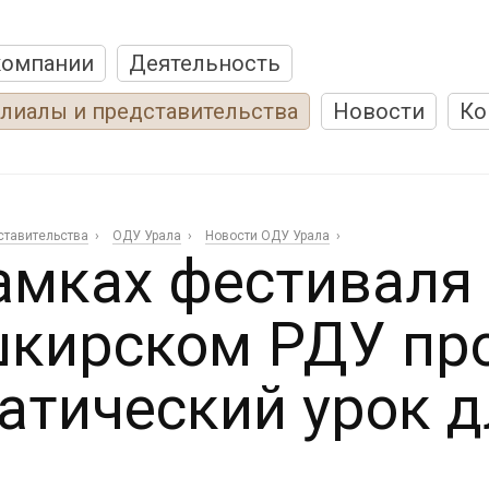
компании
Деятельность
лиалы и представительства
Новости
Ко
ставительства
ОДУ Урала
Новости ОДУ Урала
амках фестиваля
кирском РДУ пр
атический урок 