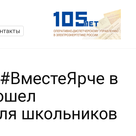
нтакты
 #ВместеЯрче в
ошел
для школьников