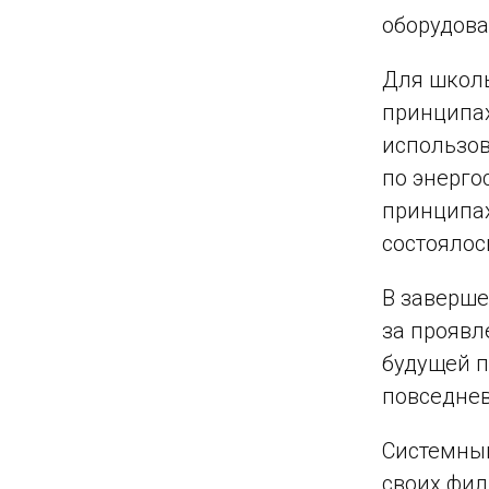
оборудова
Для школь
принципах
использов
по энерго
принципах
состоялос
В заверше
за проявл
будущей п
повседне
Системный
своих фил