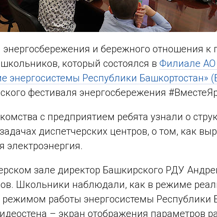
энергосбережения и бережного отношения к п
школьников, который состоялся в
Филиале АО 
е энергосистемы Республики Башкортостан» 
ского фестиваля энергосбережения #ВместеЯр
акомства с предприятием ребята узнали о стру
задачах диспетчерских центров, о том, как вы
я электроэнергия.
ерском зале директор Башкирского РДУ Андрей
ов. Школьники наблюдали, как в режиме реа
 режимом работы энергосистемы Республики Б
идеостена – экран отображения параметров р