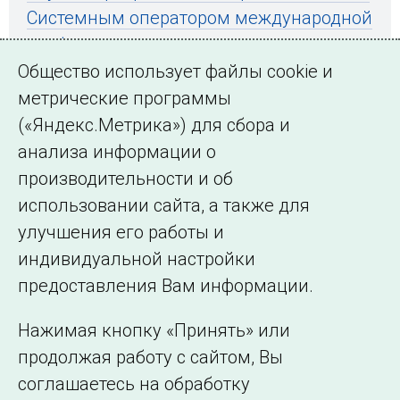
Системным оператором международной
конференции
Общество использует файлы cookie и
метрические программы
(«Яндекс.Метрика») для сбора и
← Все публикации
анализа информации о
производительности и об
использовании сайта, а также для
Подписаться на новости
улучшения его работы и
индивидуальной настройки
©2005–2026 АО «СО ЕЭС»
Филиалы и
предоставления Вам информации.
представительства
Использование информации
Нажимая кнопку «Принять» или
Сведения об
продолжая работу с сайтом, Вы
образовательной
соглашаетесь на обработку
организации