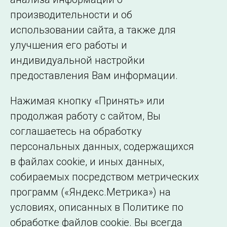
производительности и об
использовании сайта, а также для
Подписаться на новости
улучшения его работы и
индивидуальной настройки
©2005–2026 АО «СО ЕЭС»
Филиалы и
предоставления Вам информации.
представительства
Использование информации
Нажимая кнопку «Принять» или
Сведения об
продолжая работу с сайтом, Вы
образовательной
соглашаетесь на обработку
организации
персональных данных, содержащихся
в файлах cookie, и иных данных,
собираемых посредством метрических
программ («Яндекс.Метрика») на
условиях, описанных в Политике по
обработке файлов cookie. Вы всегда