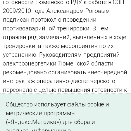
готовности Тюменского РДУ к работе в ОЗП
2009/2010 года Александром Роговым
подписан протокол о проведении
противоаварийной тренировки. В нем
отражен ряд замечаний, выявленных в ходе
тренировки, а также мероприятия по их
устранению. Руководителям предприятий
электроэнергетики Тюменской области
рекомендовано организовать внеочередной
инструктаж оперативно-диспетчерского
персонала с целью повышения готовности к
ликвидации технологических нарушений в
Общество использует файлы cookie и
ходе ОЗП.
метрические программы
(«Яндекс.Метрика») для сбора и
← Все публикации
анализа информации о