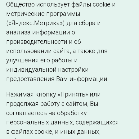
Общество использует файлы cookie и
метрические программы
(«Яндекс.Метрика») для сбора и
← Все публикации
анализа информации о
производительности и об
использовании сайта, а также для
Подписаться на новости
улучшения его работы и
индивидуальной настройки
©2005–2026 АО «СО ЕЭС»
Филиалы и
предоставления Вам информации.
представительства
Использование информации
Нажимая кнопку «Принять» или
Сведения об
продолжая работу с сайтом, Вы
образовательной
соглашаетесь на обработку
организации
персональных данных, содержащихся
в файлах cookie, и иных данных,