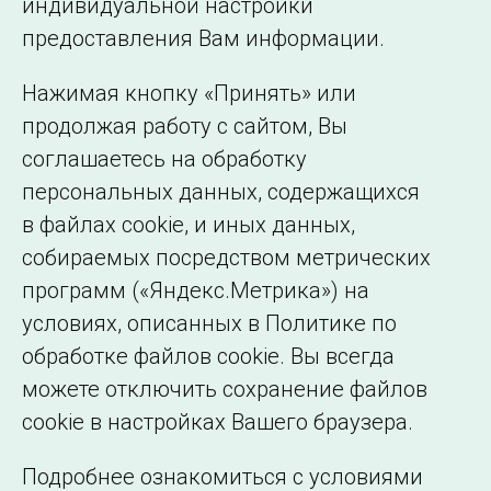
индивидуальной настройки
©2005–2026 АО «СО ЕЭС»
Филиалы и
предоставления Вам информации.
представительства
Использование информации
Нажимая кнопку «Принять» или
Сведения об
продолжая работу с сайтом, Вы
образовательной
соглашаетесь на обработку
организации
персональных данных, содержащихся
в файлах cookie, и иных данных,
собираемых посредством метрических
программ («Яндекс.Метрика») на
условиях, описанных в Политике по
обработке файлов cookie. Вы всегда
можете отключить сохранение файлов
cookie в настройках Вашего браузера.
Подробнее ознакомиться с условиями