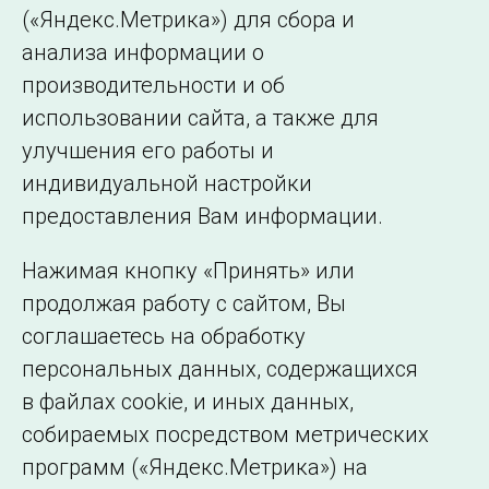
(«Яндекс.Метрика») для сбора и
← Все публикации
анализа информации о
производительности и об
использовании сайта, а также для
Подписаться на новости
улучшения его работы и
индивидуальной настройки
©2005–2026 АО «СО ЕЭС»
Филиалы и
предоставления Вам информации.
представительства
Использование информации
Нажимая кнопку «Принять» или
Сведения об
продолжая работу с сайтом, Вы
образовательной
соглашаетесь на обработку
организации
персональных данных, содержащихся
в файлах cookie, и иных данных,
собираемых посредством метрических
программ («Яндекс.Метрика») на