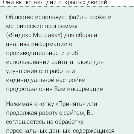
Они включают дни открытых дверей,
семейные праздники, пресс-туры,
Общество использует файлы cookie и
спортивные мероприятия.
метрические программы
(«Яндекс.Метрика») для сбора и
← Все публикации
анализа информации о
производительности и об
использовании сайта, а также для
Подписаться на новости
улучшения его работы и
индивидуальной настройки
©2005–2026 АО «СО ЕЭС»
Филиалы и
предоставления Вам информации.
представительства
Использование информации
Нажимая кнопку «Принять» или
Сведения об
продолжая работу с сайтом, Вы
образовательной
соглашаетесь на обработку
организации
персональных данных, содержащихся