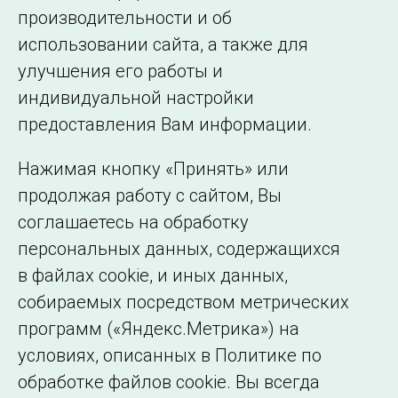
производительности и об
использовании сайта, а также для
Подписаться на новости
улучшения его работы и
индивидуальной настройки
©2005–2026 АО «СО ЕЭС»
Филиалы и
предоставления Вам информации.
представительства
Использование информации
Нажимая кнопку «Принять» или
Сведения об
продолжая работу с сайтом, Вы
образовательной
соглашаетесь на обработку
организации
персональных данных, содержащихся
в файлах cookie, и иных данных,
собираемых посредством метрических
программ («Яндекс.Метрика») на
условиях, описанных в Политике по
обработке файлов cookie. Вы всегда