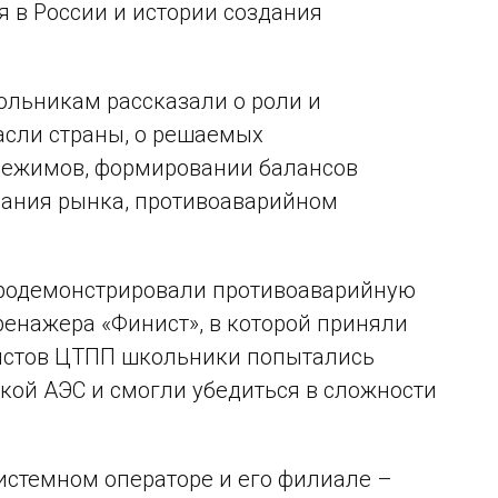
я в России и истории создания
ольникам рассказали о роли и
асли страны, о решаемых
 режимов, формировании балансов
вания рынка, противоаварийном
продемонстрировали противоаварийную
енажера «Финист», в которой приняли
листов ЦТПП школьники попытались
кой АЭС и смогли убедиться в сложности
стемном операторе и его филиале –