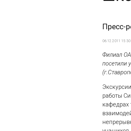
Пресс-р
06.12.2011 15:30
Филиал ОА
посетили 
(г.Ставро
Экскурсии
работы Си
кафедрах 
взаимоде
непрерывн
учащихся.