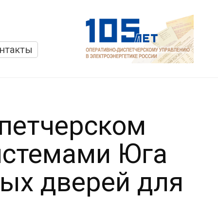
нтакты
петчерском
истемами Юга
ых дверей для