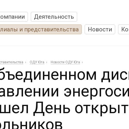
компании
Деятельность
лиалы и представительства
Новости
Ко
ставительства
ОДУ Юга
Новости ОДУ Юга
бъединенном дис
авлении энергос
шел День открыт
льников