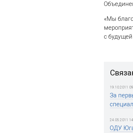
Объедине
«Мы благо
мероприят
с будущей
Связа
19.10.2011 09
За перв
специал
24.05.2011 14
ОДУ Юга