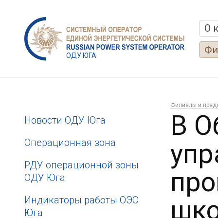
О 
Фи
ОДУ ЮГА
Филиалы и пред
В О
Новости ОДУ Юга
Операционная зона
упр
РДУ операционной зоны
про
ОДУ Юга
Индикаторы работы ОЭС
шко
Юга