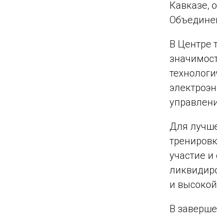
Кавказе, 
Объедине
В Центре 
значимост
технологи
электроэн
управлени
Для лучш
тренировк
участие и
ликвидиро
и высокой
В заверше