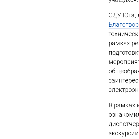
ОДУ Юга, 
Благотво
техническ
рамках ре
подготовк
мероприят
общеобраз
заинтерес
электроэн
В рамках 
ознакомил
диспетчер
экскурсии