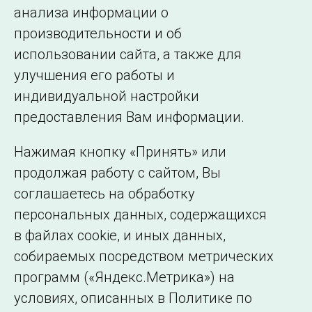
анализа информации о
производительности и об
использовании сайта, а также для
Подписаться на новости
улучшения его работы и
индивидуальной настройки
©2005–2026 АО «СО ЕЭС»
Филиалы и
предоставления Вам информации.
представительства
Использование информации
Нажимая кнопку «Принять» или
Сведения об
продолжая работу с сайтом, Вы
образовательной
соглашаетесь на обработку
организации
персональных данных, содержащихся
в файлах cookie, и иных данных,
собираемых посредством метрических
программ («Яндекс.Метрика») на
условиях, описанных в Политике по