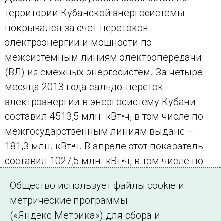
территории Кубанской энергосистемы
покрывался за счёт перетоков
электроэнергии и мощности по
межсистемным линиям электропередачи
(ВЛ) из смежных энергосистем. За четыре
месяца 2013 года сальдо-переток
электроэнергии в энергосистему Кубани
составил 4513,5 млн. кВт•ч, в том числе по
межгосударственным линиям выдано –
181,3 млн. кВт•ч. В апреле этот показатель
составил 1027,5 млн. кВт•ч, в том числе по
межгосударственным линиям принято –
Общество использует файлы cookie и
86,6 млн. кВт•ч.
метрические программы
(«Яндекс.Метрика») для сбора и
← Все публикации