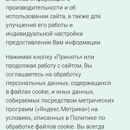
производительности и об
1
2
3
…
159
Далее
использовании сайта, а также для
улучшения его работы и
индивидуальной настройки
©2005–2026 АО «СО ЕЭС»
Филиалы и
предоставления Вам информации.
представительства
Использование информации
Нажимая кнопку «Принять» или
Сведения об
продолжая работу с сайтом, Вы
образовательной
соглашаетесь на обработку
организации
персональных данных, содержащихся
в файлах cookie, и иных данных,
собираемых посредством метрических
программ («Яндекс.Метрика») на
условиях, описанных в Политике по
обработке файлов cookie. Вы всегда