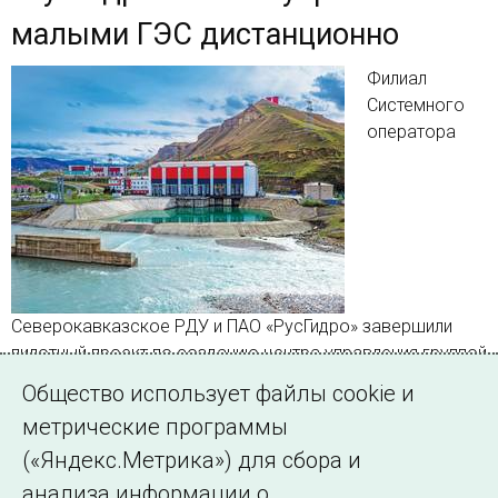
малыми ГЭС дистанционно
Филиал
Системного
оператора
Северокавказское РДУ и ПАО «РусГидро» завершили
пилотный проект по созданию центра управления группой
трех малых гидроэлектростанций в Карачаево-
Общество использует файлы cookie и
Черкесской Республике
метрические программы
(«Яндекс.Метрика») для сбора и
Страница 1 из 159.
анализа информации о