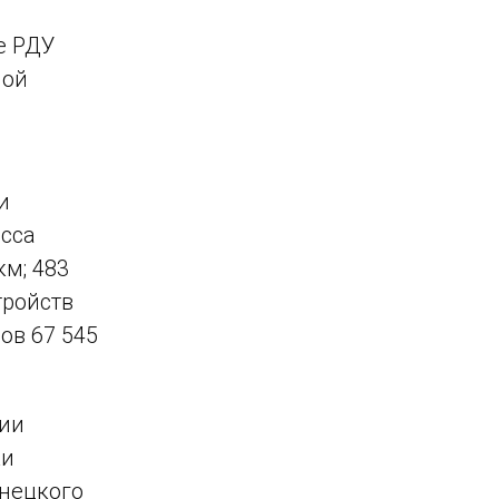
е РДУ
ной
и
асса
км; 483
тройств
ов 67 545
ции
ки
нецкого