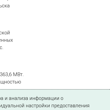
ьска
ской
ленных
с.
363,6 МВт.
мощностью
ра и анализа информации о
01.2026).
видуальной настройки предоставления