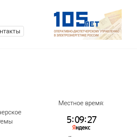
нтакты
Местное время:
черское
темы