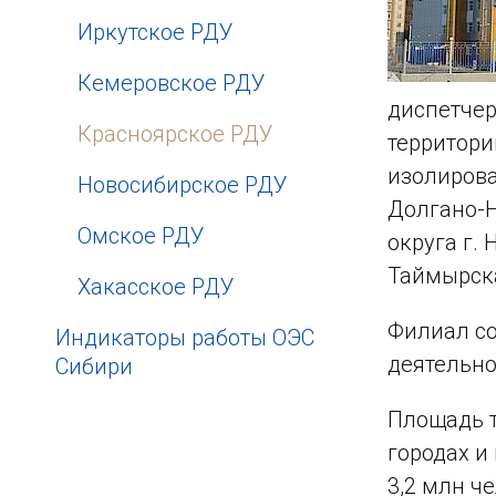
Иркутское РДУ
Кемеровское РДУ
диспетчер
Красноярское РДУ
территори
изолирова
Новосибирское РДУ
Долгано-Н
Омское РДУ
округа г.
Таймырска
Хакасское РДУ
Филиал со
Индикаторы работы ОЭС
деятельно
Сибири
Площадь т
городах и
3,2 млн ч