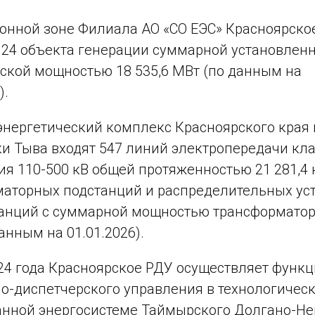
онной зоне Филиала АО «СО ЕЭС» Красноярско
 24 объекта генерации суммарной установлен
ской мощностью 18 535,6 МВт (по данным на
6).
энергетический комплекс Красноярского края 
и Тыва входят 547 линий электропередачи кл
я 110-500 кВ общей протяженностью 21 281,4 
аторных подстанций и распределительных ус
анций с суммарной мощностью трансформатор
анным на 01.01.2026).
024 года Красноярское РДУ осуществляет функ
о-диспетчерского управления в технологичес
анной энергосистеме Таймырского Долгано-Не