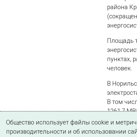
района Кр
(сокраще
энергосис
Площадь 
энергосис
пунктах, 
человек.
В Норильс
электрост
В том чис
1261,7 МВ
мощностью
Общество использует файлы cookie и метри
электропе
производительности и об использовании сай