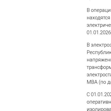
В операци
находятся
электриче
01.01.202
В электро
Республик
напряжени
трансформ
электрост
МВА (по д
С 01.01.2
оперативн
изолиров