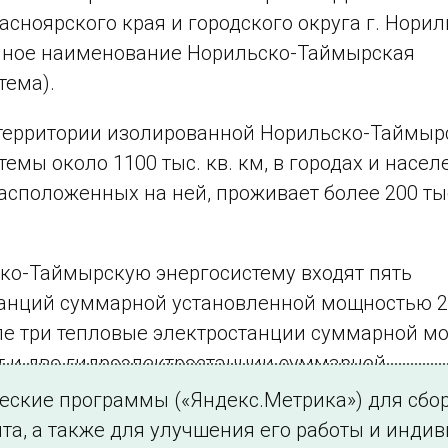
асноярского края и городского округа г. Норил
нное наименование Норильско-Таймырская
тема).
территории изолированной Норильско-Таймыр
темы около 1100 тыс. кв. км, в городах и насе
расположенных на ней, проживает более 200 ты
ко-Таймырскую энергосистему входят пять
анций суммарной установленной мощностью 2
ле три тепловые электростанции суммарной 
т и две гидроэлектростанции суммарной
 1101,9 МВт. Общая протяженность линий
ческие программы («Яндекс.Метрика») для сбо
редачи составляет 2040,4 км (по данным на 01.
та, а также для улучшения его работы и инди