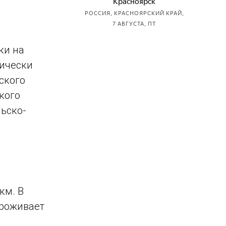
ки на
гически
ского
кого
ьско-
км. В
проживает