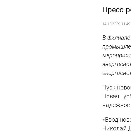
Пресс-р
14.10.2009 11:49
В филиале
промышлен
мероприят
энергосис
энергосис
Пуск ново
Новая тур
надежност
«Ввод нов
Николай Д