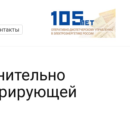
нтакты
нительно
ерирующей