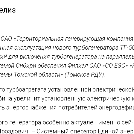
елиз
 ОАО «Территориальная генерирующая компания 
ная эксплуатация нового турбогенератора ТГ-5
ий для включения турбогенератора на параллел
темой Сибири обеспечил Филиал ОАО «СО ЕЭС» «
темы Томской области» (Томское РДУ).
го турбоагрегата установленной электрическо
бина увеличит установленную электрическую м
ь энергоснабжения потребителей энергодефиц
ого генератора особенно актуален именно сей
роздович. – Системный оператор Единой энер