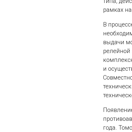
типа, дей
рамках на
В процесс
необходи
выдачи мо
релейной 
комплексн
и осущест
Совместно
техническ
техническ
Появление
противоав
года. Том