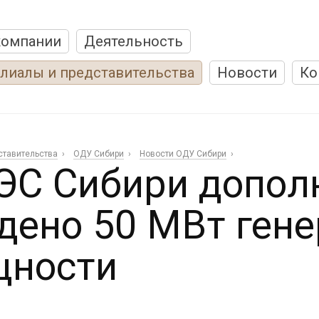
компании
Деятельность
лиалы и представительства
Новости
Ко
ставительства
ОДУ Сибири
Новости ОДУ Сибири
ЭС Сибири допол
дено 50 МВт ген
щности