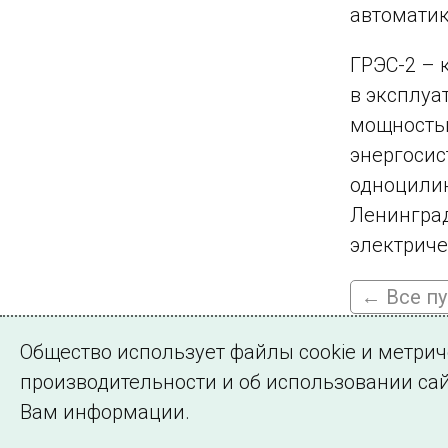
автоматик
ГРЭС-2 – 
в эксплуа
мощностью
энергосис
одноцилин
Ленинград
электриче
← Все п
Общество использует файлы cookie и метри
производительности и об использовании сай
Подписа
Вам информации.