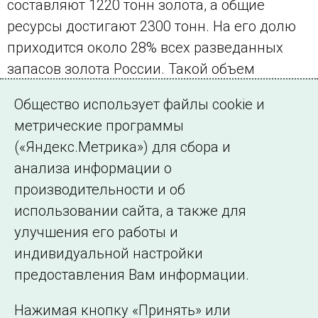
составляют 1220 тонн золота, а общие
ресурсы достигают 2300 тонн. На его долю
приходится около 28% всех разведанных
запасов золота России. Такой объем
позволит вести добычу в течение
Общество использует файлы cookie и
нескольких десятилетий.
метрические программы
(«Яндекс.Метрика») для сбора и
← Все публикации
анализа информации о
производительности и об
использовании сайта, а также для
Подписаться на новости
улучшения его работы и
индивидуальной настройки
©2005–2026 АО «СО ЕЭС»
Филиалы и
предоставления Вам информации.
представительства
Использование информации
Нажимая кнопку «Принять» или