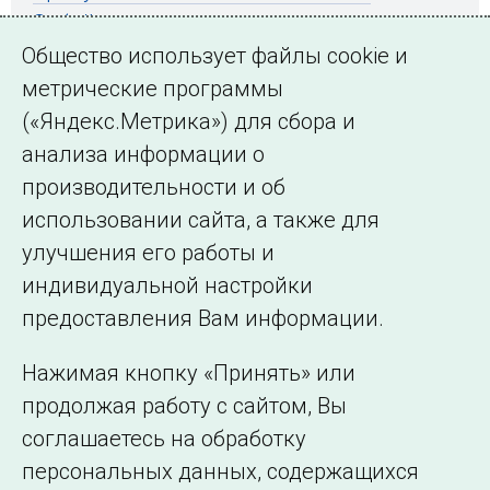
Забайкалье
Общество использует файлы cookie и
метрические программы
(«Яндекс.Метрика») для сбора и
← Все публикации
анализа информации о
производительности и об
использовании сайта, а также для
Подписаться на новости
улучшения его работы и
индивидуальной настройки
©2005–2026 АО «СО ЕЭС»
Филиалы и
предоставления Вам информации.
представительства
Использование информации
Нажимая кнопку «Принять» или
Сведения об
продолжая работу с сайтом, Вы
образовательной
соглашаетесь на обработку
организации
персональных данных, содержащихся