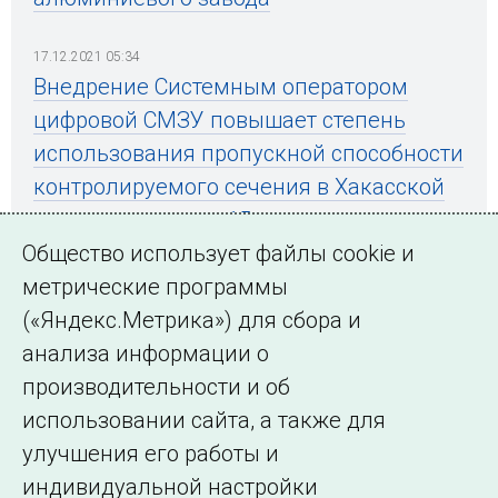
17.12.2021 05:34
Внедрение Системным оператором
цифровой СМЗУ повышает степень
использования пропускной способности
контролируемого сечения в Хакасской
энергосистеме на 15 процентов
Общество использует файлы cookie и
метрические программы
(«Яндекс.Метрика») для сбора и
← Все публикации
анализа информации о
производительности и об
использовании сайта, а также для
Подписаться на новости
улучшения его работы и
индивидуальной настройки