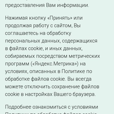
©2005–2026 АО «СО ЕЭС»
Филиалы и
предоставления Вам информации.
представительства
Использование информации
Нажимая кнопку «Принять» или
Сведения об
продолжая работу с сайтом, Вы
образовательной
соглашаетесь на обработку
организации
персональных данных, содержащихся
в файлах cookie, и иных данных,
собираемых посредством метрических
программ («Яндекс.Метрика») на
условиях, описанных в Политике по
обработке файлов cookie. Вы всегда
можете отключить сохранение файлов
cookie в настройках Вашего браузера.
Подробнее ознакомиться с условиями