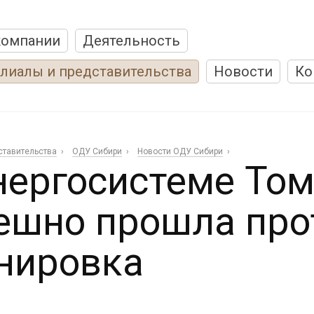
компании
Деятельность
лиалы и представительства
Новости
Ко
ставительства
ОДУ Сибири
Новости ОДУ Сибири
нергосистеме Том
ешно прошла про
нировка