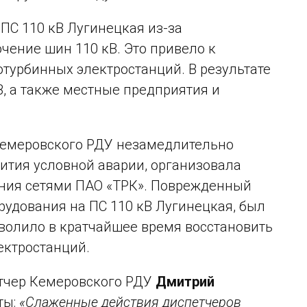
ПС 110 кВ Лугинецкая из-за
ение шин 110 кВ. Это привело к
отурбинных электростанций. В результате
В, а также местные предприятия и
Кемеровского РДУ незамедлительно
тия условной аварии, организовала
ения сетями ПАО «ТРК». Поврежденный
удования на ПС 110 кВ Лугинецкая, был
волило в кратчайшее время восстановить
ектростанций.
етчер Кемеровского РДУ
Дмитрий
ты:
«Слаженные действия диспетчеров