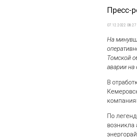
Пресс-р
07.12.2022 08:27
На минувш
оперативн
Томской о
аварии на
В отработ
Кемеровск
компания»
По легенд
возникла 
энергорай