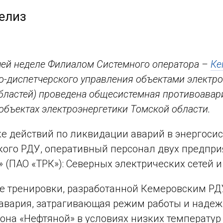
елиз
ей неделе Филиалом Системного оператора –
Ке
о-диспетчерского управления объектами электро
бластей)
проведена общесистемная противоавари
 объектах электроэнергетики Томской области.
ке действий по ликвидации аварий в энергоси
ого РДУ, оперативный персонал двух предпр
 (ПАО «ТРК»): Северных электрических сетей и
е тренировки, разработанной Кемеровским РДУ
авария, затрагивающая режим работы и надеж
она «Нефтяной» в условиях низких температур