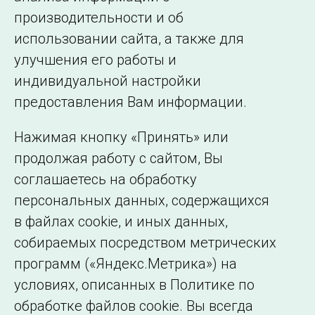
производительности и об
использовании сайта, а также для
Подписаться на новости
улучшения его работы и
индивидуальной настройки
©2005–2026 АО «СО ЕЭС»
Филиалы и
предоставления Вам информации.
представительства
Использование информации
Нажимая кнопку «Принять» или
Сведения об
продолжая работу с сайтом, Вы
образовательной
соглашаетесь на обработку
организации
персональных данных, содержащихся
в файлах cookie, и иных данных,
собираемых посредством метрических
программ («Яндекс.Метрика») на
условиях, описанных в Политике по
обработке файлов cookie. Вы всегда