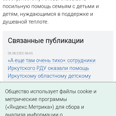
посильную помощь семьям с детьми и
детям, нуждающимся в поддержке и
душевной теплоте.
Связанные публикации
05.06.2025 06:43
«А еще там очень тихо»: сотрудники
Иркутского РДУ оказали помощь
Иркутскому областному детскому
хоспису
Общество использует файлы cookie и
метрические программы
(«Яндекс.Метрика») для сбора и
← Все публикации
анализа информации о