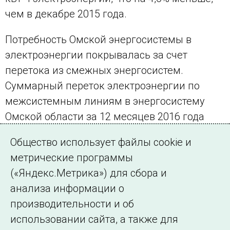
чем в декабре 2015 года.
Потребность Омской энергосистемы в
электроэнергии покрывалась за счет
перетока из смежных энергосистем.
Суммарный переток электроэнергии по
межсистемным линиям в энергосистему
Омской области за 12 месяцев 2016 года
составил 3987,9 млн кВт•ч, что на 8,1%
Общество использует файлы cookie и
больше аналогичного показателя 2015 года.
метрические программы
(«Яндекс.Метрика») для сбора и
← Все публикации
анализа информации о
производительности и об
использовании сайта, а также для
Подписаться на новости