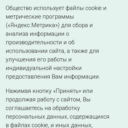
Общество использует файлы cookie и
К еще одной особенности, осложняющей
метрические программы
управление режимом ОЭС, относится
(«Яндекс.Метрика») для сбора и
топология электрической сети, которая
анализа информации о
характеризуются протяженными
производительности и об
транзитами 220-330 кВ.
использовании сайта, а также для
улучшения его работы и
индивидуальной настройки
©2005–2026 АО «СО ЕЭС»
Филиалы и
предоставления Вам информации.
представительства
Использование информации
Нажимая кнопку «Принять» или
Сведения об
продолжая работу с сайтом, Вы
образовательной
соглашаетесь на обработку
организации
персональных данных, содержащихся
в файлах cookie, и иных данных,