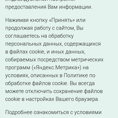
©2005–2026 АО «СО ЕЭС»
Филиалы и
предоставления Вам информации.
представительства
Использование информации
Нажимая кнопку «Принять» или
Сведения об
продолжая работу с сайтом, Вы
образовательной
соглашаетесь на обработку
организации
персональных данных, содержащихся
в файлах cookie, и иных данных,
собираемых посредством метрических
программ («Яндекс.Метрика») на
условиях, описанных в Политике по
обработке файлов cookie. Вы всегда
можете отключить сохранение файлов
cookie в настройках Вашего браузера.
Подробнее ознакомиться с условиями