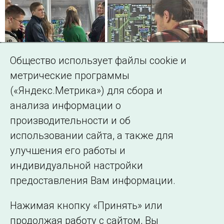
Общество использует файлы cookie и
метрические программы
(«Яндекс.Метрика») для сбора и
← Все публикации
анализа информации о
производительности и об
использовании сайта, а также для
Подписаться на новости
улучшения его работы и
индивидуальной настройки
©2005–2026 АО «СО ЕЭС»
Филиалы и
предоставления Вам информации.
представительства
Использование информации
Нажимая кнопку «Принять» или
Сведения об
продолжая работу с сайтом, Вы