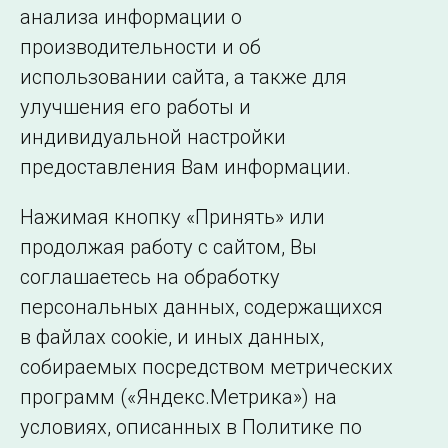
анализа информации о
производительности и об
использовании сайта, а также для
Подписаться на новости
улучшения его работы и
индивидуальной настройки
©2005–2026 АО «СО ЕЭС»
Филиалы и
предоставления Вам информации.
представительства
Использование информации
Нажимая кнопку «Принять» или
Сведения об
продолжая работу с сайтом, Вы
образовательной
соглашаетесь на обработку
организации
персональных данных, содержащихся
в файлах cookie, и иных данных,
собираемых посредством метрических
программ («Яндекс.Метрика») на
условиях, описанных в Политике по