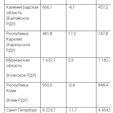
Калининградская
666,1
-4,7
437,2
область
(Балтийское
РДУ)
Республика
481,8
17,3
747,8
Карелия
(Карельское
РДУ)
Мурманская
1 632,7
2,9
1 182,7
область
(Кольское РДУ)
Республика
950,0
-0,4
848,4
Коми
(Коми РДУ)
Санкт-Петербург
6 223,7
-11,7
4 454,9