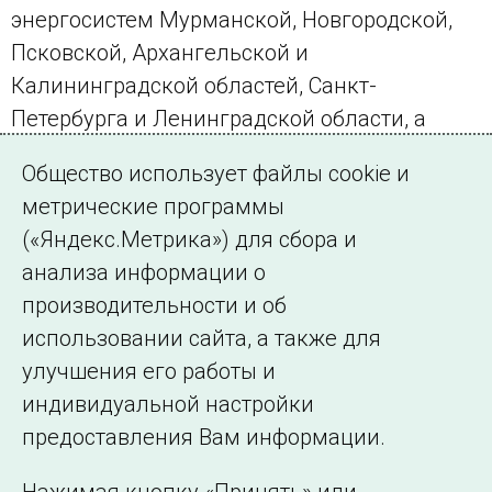
энергосистем Мурманской, Новгородской,
Псковской, Архангельской и
Калининградской областей, Санкт-
Петербурга и Ленинградской области, а
также энергосистем Республики Карелия и
Общество использует файлы cookie и
Республики Коми.
метрические программы
(«Яндекс.Метрика») для сбора и
← Все публикации
анализа информации о
производительности и об
использовании сайта, а также для
Подписаться на новости
улучшения его работы и
индивидуальной настройки
©2005–2026 АО «СО ЕЭС»
Филиалы и
предоставления Вам информации.
представительства
Использование информации