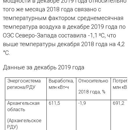
мощности в декабре 2019 года относительно
того же месяца 2018 года связано с
температурным фактором: среднемесячная
температура воздуха в декабре 2019 года по
ОЭС Северо-Запада составила -1,1 ⁰С, что
выше температуры декабря 2018 года на 4,2
°С.
Данные за декабрь 2019 года
Энергосистема
Выработка,
Относительно
Потребл
региона/РДУ
млн кВт•ч
млн кВт
2018 года, %
Архангельская
611,5
-1,9
691,2
область
(Архангельское
РДУ)