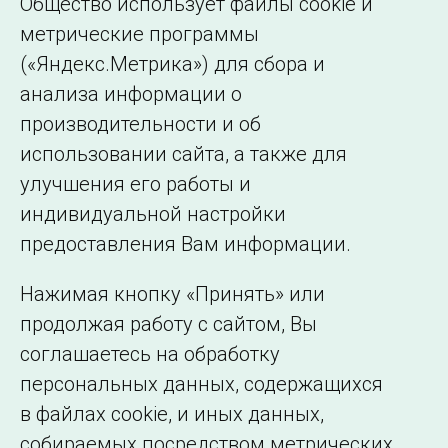
Общество использует файлы cookie и
монументу
метрические программы
(«Яндекс.Метрика») для сбора и
Страница 1 из 127.
анализа информации о
производительности и об
1
2
3
…
127
Далее
использовании сайта, а также для
улучшения его работы и
индивидуальной настройки
©2005–2026 АО «СО ЕЭС»
Филиалы и
предоставления Вам информации.
представительства
Использование информации
Нажимая кнопку «Принять» или
Сведения об
продолжая работу с сайтом, Вы
образовательной
соглашаетесь на обработку
организации
персональных данных, содержащихся
в файлах cookie, и иных данных,
собираемых посредством метрических