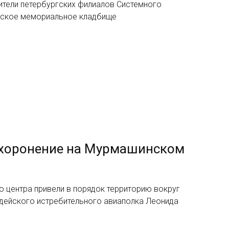
ители петербургских филиалов Системного
вское мемориальное кладбище
ахоронение на Мурмашинском
о центра привели в порядок территорию вокруг
рдейского истребительного авиаполка Леонида