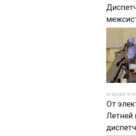
Диспетч
межсист
29.06.2026 16:19
От элек
Летней 
диспетч