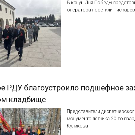
В канун Дня Победы представ
оператора посетили Пискаре
ое РДУ благоустроило подшефное з
ом кладбище
Представители диспетчерског
монумента лётчика 20‑го гва
Куликова