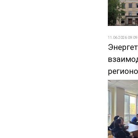
11.06.2026 09:09
Энергет
взаимод
регион