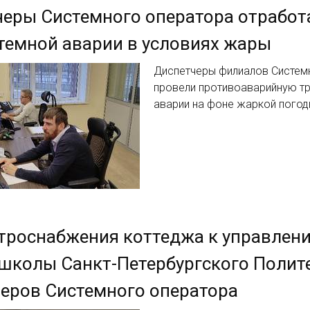
еры Системного оператора отработ
емной аварии в условиях жары
Диспетчеры филиалов Систем
провели противоаварийную т
аварии на фоне жаркой пого
троснабжения коттеджа к управлен
школы Санкт-Петербургского Полит
еров Системного оператора