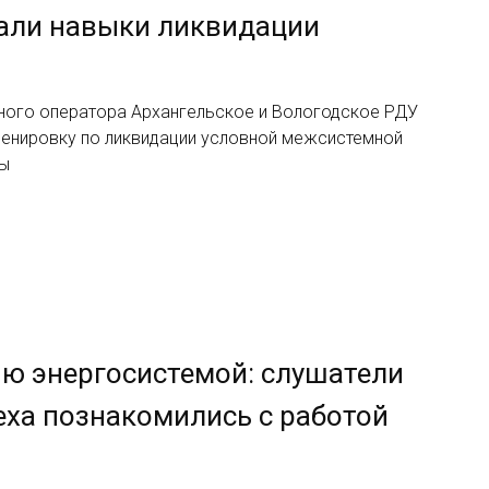
али навыки ликвидации
ного оператора Архангельское и Вологодское РДУ
ренировку по ликвидации условной межсистемной
ды
ию энергосистемой: слушатели
еха познакомились с работой