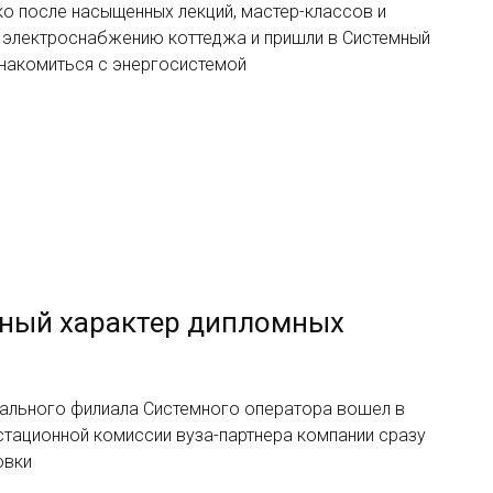
ко после насыщенных лекций, мастер-классов и
о электроснабжению коттеджа и пришли в Системный
накомиться с энергосистемой
ный характер дипломных
нального филиала Системного оператора вошел в
стационной комиссии вуза-партнера компании сразу
овки