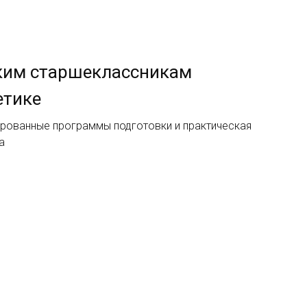
ким старшеклассникам
етике
ированные программы подготовки и практическая
а