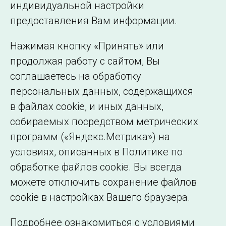
индивидуальной настройки
©2005–2026 АО «СО ЕЭС»
Филиалы и
предоставления Вам информации.
представительства
Использование информации
Нажимая кнопку «Принять» или
Сведения об
продолжая работу с сайтом, Вы
образовательной
соглашаетесь на обработку
организации
персональных данных, содержащихся
в файлах cookie, и иных данных,
собираемых посредством метрических
программ («Яндекс.Метрика») на
условиях, описанных в Политике по
обработке файлов cookie. Вы всегда
можете отключить сохранение файлов
cookie в настройках Вашего браузера.
Подробнее ознакомиться с условиями