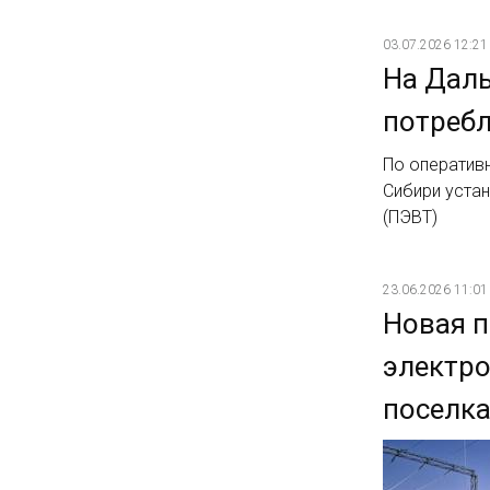
03.07.2026 12:21
На Даль
потреб
По оперативн
Сибири уста
(ПЭВТ)
23.06.2026 11:01
Новая п
электро
поселк