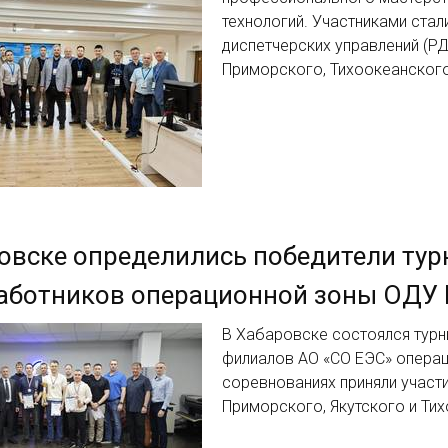
технологий. Участниками ста
диспетчерских управлений (Р
Приморского, Тихоокеанского
овске определились победители тур
аботников операционной зоны ОДУ 
В Хабаровске состоялся турн
филиалов АО «СО ЕЭС» операц
соревнованиях приняли участ
Приморского, Якутского и Ти