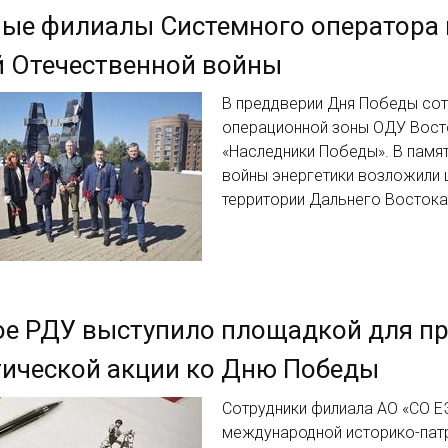
ые филиалы Системного оператора 
й Отечественной войны
В преддверии Дня Победы со
операционной зоны ОДУ Вост
«Наследники Победы». В памя
войны энергетики возложили 
территории Дальнего Востока
ое РДУ выступило площадкой для п
тической акции ко Дню Победы
Сотрудники филиала АО «СО Е
международной историко-патр