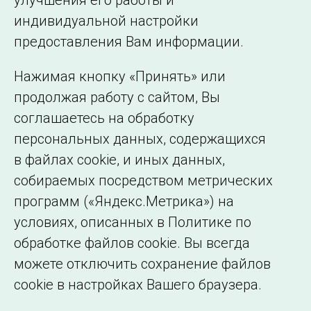
улучшения его работы и
индивидуальной настройки
©2005–2026 АО «СО ЕЭС»
Филиалы и
предоставления Вам информации.
представительства
Использование информации
Нажимая кнопку «Принять» или
Сведения об
продолжая работу с сайтом, Вы
образовательной
соглашаетесь на обработку
организации
персональных данных, содержащихся
в файлах cookie, и иных данных,
собираемых посредством метрических
программ («Яндекс.Метрика») на
условиях, описанных в Политике по
обработке файлов cookie. Вы всегда
можете отключить сохранение файлов
cookie в настройках Вашего браузера.