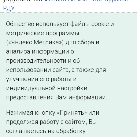
РДУ
.
Местное время:
Общество использует файлы cookie и
метрические программы
(«Яндекс.Метрика») для сбора и
анализа информации о
производительности и об
использовании сайта, а также для
улучшения его работы и
индивидуальной настройки
©2005–2026 АО «СО ЕЭС»
Филиалы и
предоставления Вам информации.
представительства
Использование информации
Нажимая кнопку «Принять» или
Сведения об
продолжая работу с сайтом, Вы
образовательной
соглашаетесь на обработку
организации