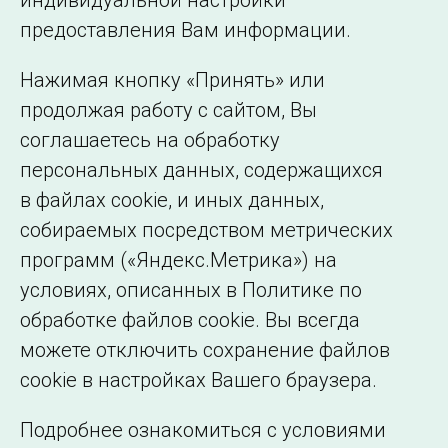
индивидуальной настройки
©2005–2026 АО «СО ЕЭС»
Филиалы и
предоставления Вам информации.
представительства
Использование информации
Нажимая кнопку «Принять» или
Сведения об
продолжая работу с сайтом, Вы
образовательной
соглашаетесь на обработку
организации
персональных данных, содержащихся
в файлах cookie, и иных данных,
собираемых посредством метрических
программ («Яндекс.Метрика») на
условиях, описанных в Политике по
обработке файлов cookie. Вы всегда
можете отключить сохранение файлов
cookie в настройках Вашего браузера.
Подробнее ознакомиться с условиями