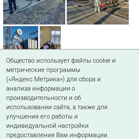
Общество использует файлы cookie и
метрические программы
(«Яндекс.Метрика») для сбора и
анализа информации о
производительности и об
использовании сайта, а также для
Подписаться на новости
улучшения его работы и
индивидуальной настройки
©2005–2026 АО «СО ЕЭС»
Филиалы и
предоставления Вам информации.
представительства