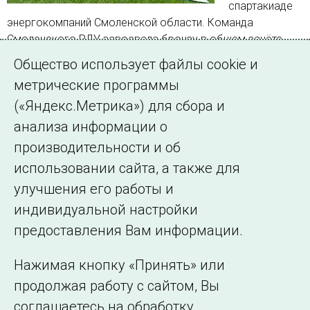
спартакиаде
энергокомпаний Смоленской области. Команда
Смоленского РДУ завоевала бронзу в общем зачёте,
продемонстрировав высокий уровень спортивной
Общество использует файлы cookie и
подготовки в личных и командных дисциплинах
метрические программы
(«Яндекс.Метрика») для сбора и
Страница 1 из 191.
анализа информации о
производительности и об
1
2
3
…
191
Далее
использовании сайта, а также для
улучшения его работы и
индивидуальной настройки
©2005–2026 АО «СО ЕЭС»
Филиалы и
предоставления Вам информации.
представительства
Использование информации
Нажимая кнопку «Принять» или
Сведения об
продолжая работу с сайтом, Вы
образовательной
соглашаетесь на обработку
организации