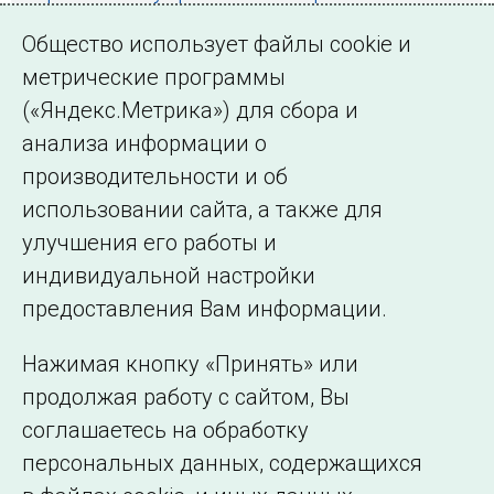
электроэнергию на розничном рынке
Общество использует файлы cookie и
метрические программы
(«Яндекс.Метрика») для сбора и
← Все публикации
анализа информации о
производительности и об
использовании сайта, а также для
Подписаться на новости
улучшения его работы и
индивидуальной настройки
©2005–2026 АО «СО ЕЭС»
Филиалы и
предоставления Вам информации.
представительства
Использование информации
Нажимая кнопку «Принять» или
Сведения об
продолжая работу с сайтом, Вы
образовательной
соглашаетесь на обработку
организации
персональных данных, содержащихся