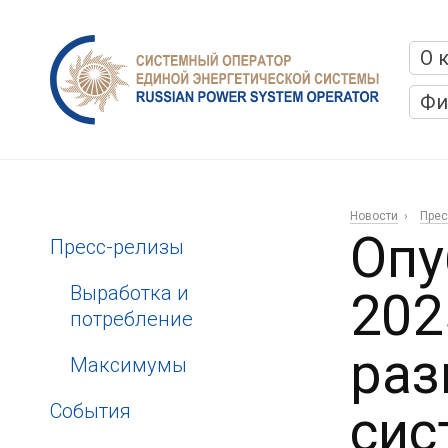
О 
Фи
Новости
Прес
Опу
Пресс-релизы
Выработка и
202
потребление
раз
Максимумы
События
сис