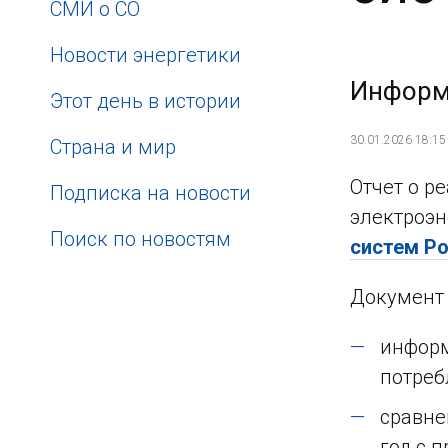
СМИ о СО
Новости энергетики
Информ
Этот день в истории
30.01.2026 18:15
Страна и мир
Отчет о р
Подписка на новости
электроэн
Поиск по новостям
систем Р
Документ 
информ
потреб
сравне
год с 