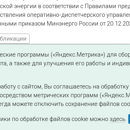
ской энергии в соответствии с Правилами пр
ствления оперативно-диспетчерского управлен
ными приказом Минэнерго России от 20.12.20
убликации
ческие программы («Яндекс.Метрика») для сбо
та, а также для улучшения его работы и инди
ться на новости
аботу с сайтом, Вы соглашаетесь на обработк
посредством метрических программ («Яндекс.М
Филиалы и представительства
Использование и
егда можете отключить сохранение файлов coo
ики по обработке файлов cookie можно
здесь
.