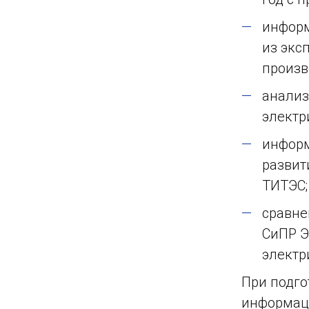
информ
из экс
произв
анализ
электр
информ
развит
ТИТЭС;
сравне
СиПР Э
электр
При подго
информаци