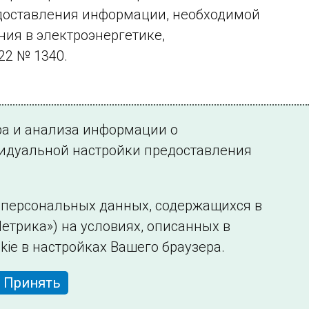
едоставления информации, необходимой
ия в электроэнергетике,
22 № 1340.
ра и анализа информации о
видуальной настройки предоставления
у персональных данных, содержащихся в
етрика») на условиях, описанных в
нформации
Сведения об образовательной организации
kie в настройках Вашего браузера.
Принять