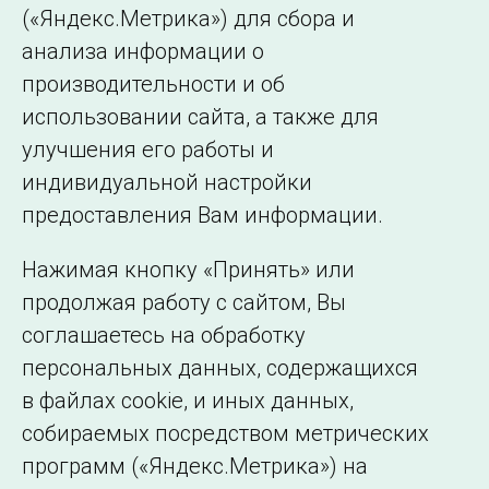
(«Яндекс.Метрика») для сбора и
← Все публикации
анализа информации о
производительности и об
использовании сайта, а также для
Подписаться на новости
улучшения его работы и
индивидуальной настройки
©2005–2026 АО «СО ЕЭС»
Филиалы и
предоставления Вам информации.
представительства
Использование информации
Нажимая кнопку «Принять» или
Сведения об
продолжая работу с сайтом, Вы
образовательной
соглашаетесь на обработку
организации
персональных данных, содержащихся
в файлах cookie, и иных данных,
собираемых посредством метрических
программ («Яндекс.Метрика») на