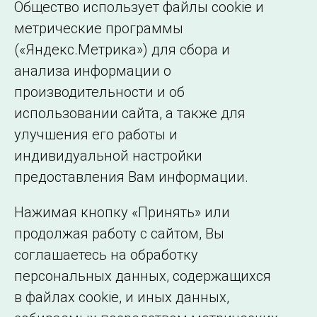
Общество использует файлы cookie и
метрические программы
(«Яндекс.Метрика») для сбора и
← Все публикации
анализа информации о
производительности и об
использовании сайта, а также для
Подписаться на новости
улучшения его работы и
индивидуальной настройки
©2005–2026 АО «СО ЕЭС»
Филиалы и
предоставления Вам информации.
представительства
Использование информации
Нажимая кнопку «Принять» или
Сведения об
продолжая работу с сайтом, Вы
образовательной
соглашаетесь на обработку
организации
персональных данных, содержащихся
в файлах cookie, и иных данных,