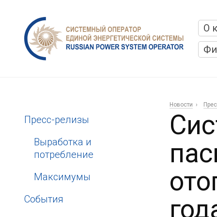
О 
Фи
Новости
Прес
Сис
Пресс-релизы
Выработка и
пас
потребление
ото
Максимумы
События
год