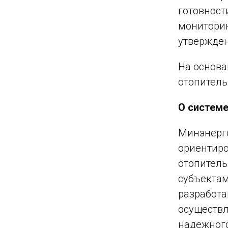
готовност
мониторин
утвержден
На основа
отопитель
О системе
Минэнерго
ориентиро
отопитель
субъектам
разработа
осуществл
надежного