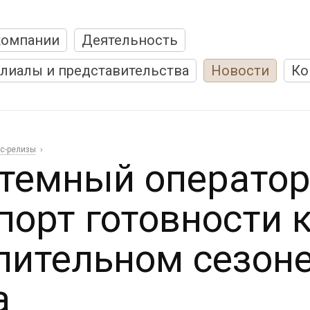
компании
Деятельность
лиалы и представительства
Новости
Ко
с-релизы
темный оператор
порт готовности к
пительном сезон
а