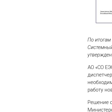
По итогам
Системный
утвержден
АО «СО ЕЭ
диспетчер
необходим
работу но
Решение о
Министерс