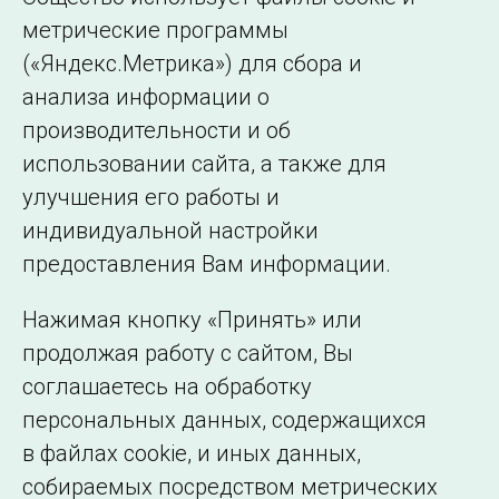
перечень системных услуг.
метрические программы
(«Яндекс.Метрика») для сбора и
← Все публикации
анализа информации о
производительности и об
использовании сайта, а также для
Подписаться на новости
улучшения его работы и
индивидуальной настройки
©2005–2026 АО «СО ЕЭС»
Филиалы и
предоставления Вам информации.
представительства
Использование информации
Нажимая кнопку «Принять» или
Сведения об
продолжая работу с сайтом, Вы
образовательной
соглашаетесь на обработку
организации
персональных данных, содержащихся
в файлах cookie, и иных данных,
собираемых посредством метрических