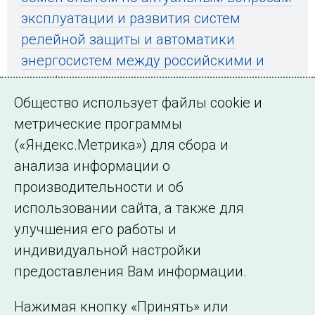
эксплуатации и развития систем
релейной защиты и автоматики
энергосистем между российскими и
зарубежными специалистами
Общество использует файлы cookie и
метрические программы
(«Яндекс.Метрика») для сбора и
← Все публикации
анализа информации о
производительности и об
использовании сайта, а также для
Подписаться на новости
улучшения его работы и
индивидуальной настройки
©2005–2026 АО «СО ЕЭС»
Филиалы и
предоставления Вам информации.
представительства
Использование информации
Нажимая кнопку «Принять» или