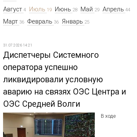
Август
Июль
Июнь
Май
Апрель
4
19
28
29
44
Март
Февраль
Январь
36
36
25
31.07.2026 14:21
Диспетчеры Системного
оператора успешно
ликвидировали условную
аварию на связях ОЭС Центра и
ОЭС Средней Волги
В ходе