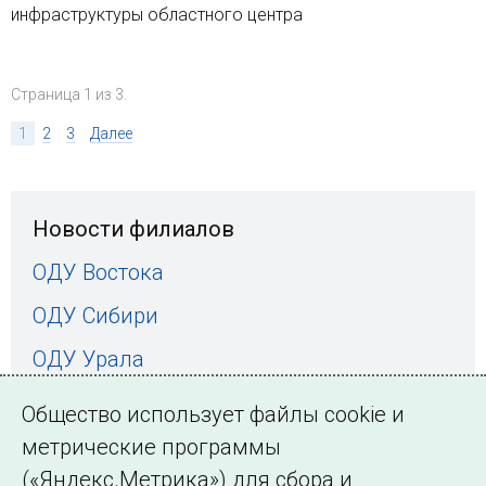
инфраструктуры областного центра
Страница 1 из 3.
1
2
3
Далее
Новости филиалов
ОДУ Востока
ОДУ Сибири
ОДУ Урала
ОДУ Средней Волги
Общество использует файлы cookie и
ОДУ Центра
метрические программы
(«Яндекс.Метрика») для сбора и