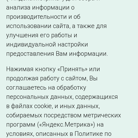
ОДУ Северо-Запада
анализа информации о
ОДУ Юга
производительности и об
использовании сайта, а также для
улучшения его работы и
индивидуальной настройки
©2005–2026 АО «СО ЕЭС»
Филиалы и
предоставления Вам информации.
представительства
Использование информации
Нажимая кнопку «Принять» или
Сведения об
продолжая работу с сайтом, Вы
образовательной
соглашаетесь на обработку
организации
персональных данных, содержащихся
в файлах cookie, и иных данных,
собираемых посредством метрических
программ («Яндекс.Метрика») на
условиях, описанных в Политике по