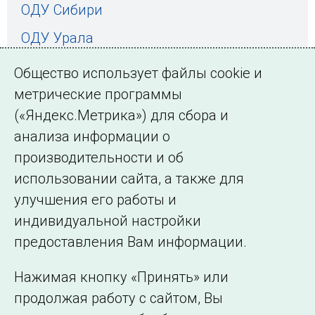
ОДУ Сибири
ОДУ Урала
ОДУ Средней Волги
Общество использует файлы cookie и
ОДУ Центра
метрические программы
(«Яндекс.Метрика») для сбора и
ОДУ Северо-Запада
анализа информации о
ОДУ Юга
производительности и об
использовании сайта, а также для
улучшения его работы и
индивидуальной настройки
©2005–2026 АО «СО ЕЭС»
Филиалы и
предоставления Вам информации.
представительства
Использование информации
Нажимая кнопку «Принять» или
Сведения об
продолжая работу с сайтом, Вы
образовательной