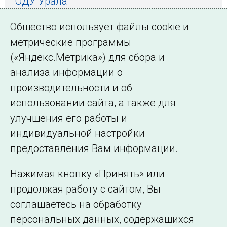
ОДУ Урала
ОДУ Средней Волги
Общество использует файлы cookie и
ОДУ Центра
метрические программы
(«Яндекс.Метрика») для сбора и
ОДУ Северо-Запада
анализа информации о
ОДУ Юга
производительности и об
использовании сайта, а также для
улучшения его работы и
индивидуальной настройки
©2005–2026 АО «СО ЕЭС»
Филиалы и
предоставления Вам информации.
представительства
Использование информации
Нажимая кнопку «Принять» или
Сведения об
продолжая работу с сайтом, Вы
образовательной
соглашаетесь на обработку
организации
персональных данных, содержащихся