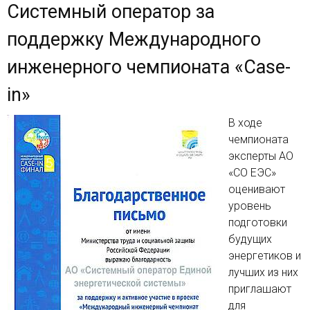
Системный оператор за
поддержку Международного
инженерного чемпионата «Case-
in»
В ходе
чемпионата
эксперты АО
«СО ЕЭС»
оценивают
уровень
подготовки
будущих
энергетиков и
лучших из них
приглашают
для