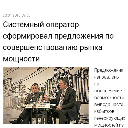
23.04.2015 09:55
Системный оператор
сформировал предложения по
совершенствованию рынка
мощности
Предложения
направлены
на
обеспечение
возможности
вывода части
избытков
генерирующих
мощностей из