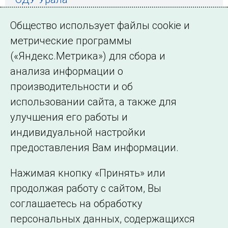
ОДУ Средней Волги
Общество использует файлы cookie и
ОДУ Центра
метрические программы
(«Яндекс.Метрика») для сбора и
ОДУ Северо-Запада
анализа информации о
ОДУ Юга
производительности и об
использовании сайта, а также для
улучшения его работы и
индивидуальной настройки
©2005–2026 АО «СО ЕЭС»
Филиалы и
предоставления Вам информации.
представительства
Использование информации
Нажимая кнопку «Принять» или
Сведения об
продолжая работу с сайтом, Вы
образовательной
соглашаетесь на обработку
организации
персональных данных, содержащихся