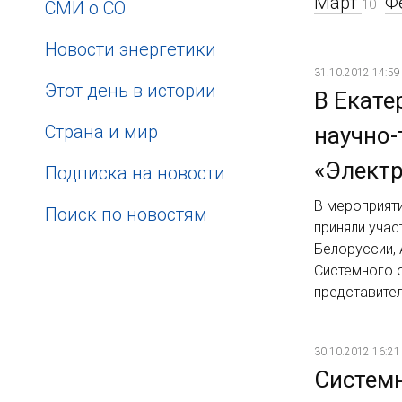
Март
Ф
10
СМИ о СО
Новости энергетики
31.10.2012 14:59
Этот день в истории
В Екате
Страна и мир
научно-
«Электр
Подписка на новости
В мероприяти
Поиск по новостям
приняли учас
Белоруссии, 
Системного 
представител
30.10.2012 16:21
Системн