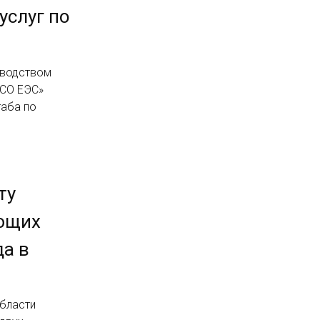
услуг по
оводством
«СО ЕЭС»
аба по
ту
ающих
да в
бласти