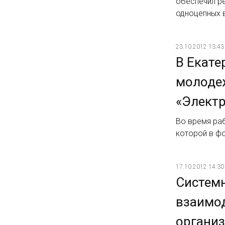
обеспечил ре
одноцепных 
23.10.2012 13:43
В Екате
молодеж
«Электр
Во время ра
которой в ф
17.10.2012 14:30
Систем
взаимод
организ