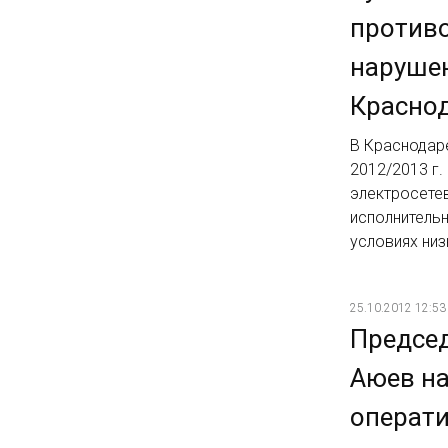
против
нарушен
Красно
В Краснодар
2012/2013 г
электросете
исполнитель
условиях ни
25.10.2012 12:53
Председ
Аюев на
операти