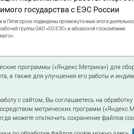
имого государства с ЕЭС России
и в Пятигорске подведены промежуточные итоги деятельно
рабочей группы ОАО «СО ЕЭС» и абхазской госкомпании
ерго»
3.
ческие программы («Яндекс.Метрика») для сбо
ее
та, а также для улучшения его работы и инди
аботу с сайтом, Вы соглашаетесь на обработк
посредством метрических программ («Яндекс.М
Филиалы и представительства
Использование и
егда можете отключить сохранение файлов coo
ики по обработке файлов cookie можно
здесь
.