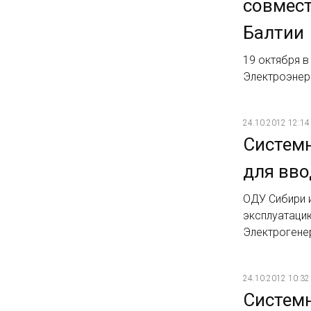
совмест
Балтии
19 октября в
Электроэнер
24.10.2012 12:14
Систем
для вво
ОДУ Сибири 
эксплуатаци
Электрогене
24.10.2012 10:32
Систем