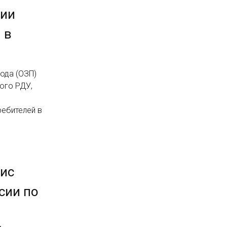
ции
 в
ода (ОЗП)
ого РДУ,
ребителей в
ис
сии по