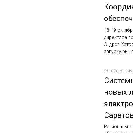
Координ
обеспе
18-19 октябр
директора п
Андрея Ката
запуску рын
23.10.2012 15:49
Системн
новых 
электро
Саратов
Регионально