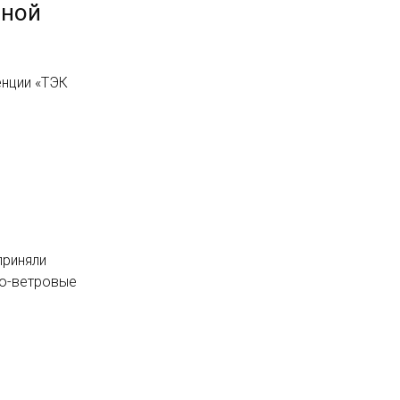
ьной
енции «ТЭК
приняли
но-ветровые