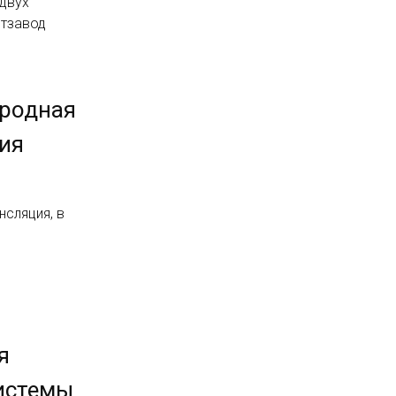
 двух
етзавод
ародная
ия
нсляция, в
я
истемы