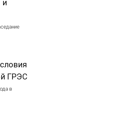
 и
аседание
условия
ой ГРЭС
ода в