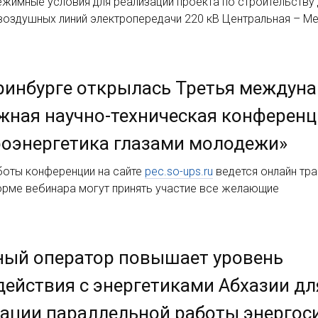
жимные условия для реализации проекта по строительству
воздушных линий электропередачи 220 кВ Центральная – М
ринбурге открылась Третья междун
ная научно-техническая конференц
оэнергетика глазами молодежи»
боты конференции на сайте
pec.so-ups.ru
ведется онлайн тра
орме вебинара могут принять участие все желающие
ный оператор повышает уровень
ействия с энергетиками Абхазии дл
ации параллельной работы энергос