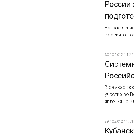
России 
подгото
Награждение
России: от к
30.10.2012 14:26
Системн
Россий
В рамках фо
участие во 
явления на В
29.10.2012 11:51
Кубанск