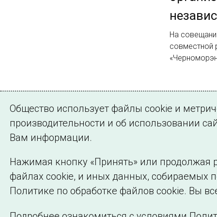
независ
На совещани
совместной 
«Черноморэн
Страница 1 из 
Общество использует файлы cookie и метри
1
2
3
Дал
производительности и об использовании сай
Вам информации.
Нажимая кнопку «Принять» или продолжая р
файлах cookie, и иных данных, собираемых 
©2005–2026 АО «СО ЕЭС»
Политике по обработке файлов cookie. Вы вс
Подробнее ознакомиться с условиями Полит