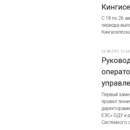
Кингисе
С 18 по 26 а
периода вып
Кингисеппск
24.08.2012 15:54
Руковод
операто
управл
Первый заме
провел техн
директорами
ЕЭС» ОДУ и 
Системного 