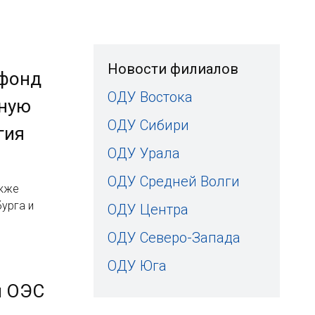
Новости филиалов
 фонд
ОДУ Востока
ьную
ОДУ Сибири
гия
ОДУ Урала
ОДУ Средней Волги
акже
бурга и
ОДУ Центра
ОДУ Северо-Запада
ОДУ Юга
и ОЭС