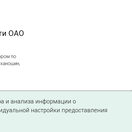
ти ОАО
ором по
еханошин,
ра и анализа информации о
видуальной настройки предоставления