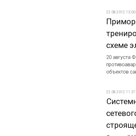
22.08.2012 13:00
Примор
трениро
схеме э
20 августа 
противоавар
объектов са
22.08.2012 11:37
Системн
сетевог
строящ