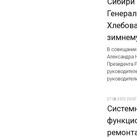
Сибири 
Генерал
Хлебова
зимнем
В совещании
Александра Н
Президента 
руководител
руководител
27.08.2012 20:07
Системн
функци
ремонта