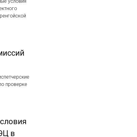
ные условия
ектного
Уренгойской
миссий
испетчерские
по проверке
условия
ЭЦ в