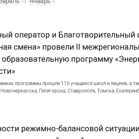
евраль
Январь
13
5
ный оператор и Благотворительный
ая смена» провели II межрегионал
 образовательную программу «Энер
сти»
рамках программы прошли 110 учащихся школ и лицеев, а т
 Новочеркасска, Пятигорска, Ставрополя, Томска, Екатерин
ности режимно-балансовой ситуаци