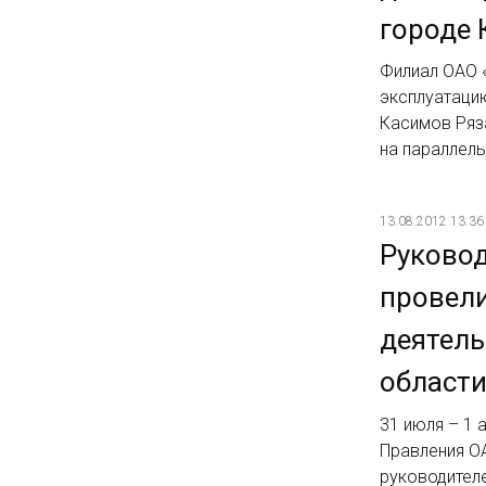
городе 
Филиал ОАО 
эксплуатаци
Касимов Ряза
на параллел
13.08.2012 13:36
Руковод
провели
деятел
област
31 июля – 1 
Правления О
руководител