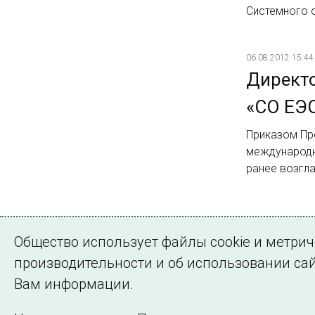
Системного 
06.08.2012 15:44
Директ
«СО ЕЭ
Приказом Пр
международн
ранее возгл
Страница 1 из 
Общество использует файлы cookie и метри
1
2
Далее
производительности и об использовании сай
Вам информации.