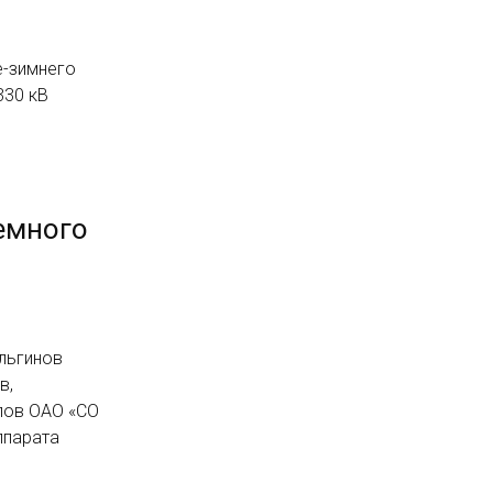
е-зимнего
330 кВ
емного
льгинов
в,
лов ОАО «СО
ппарата