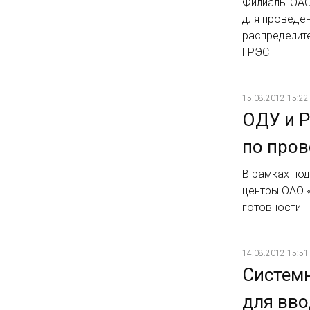
Филиалы ОАО
для проведе
распределит
ГРЭС
15.08.2012 15:22
ОДУ и 
по пров
В рамках под
центры ОАО 
готовности
14.08.2012 15:51
Систем
для вво