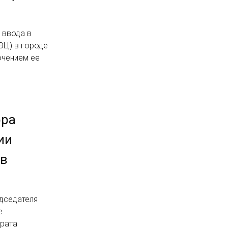
 ввода в
ЭЦ) в городе
ючением ее
ора
ии
 в
едседателя
е
арата