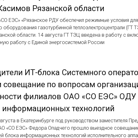
Касимов Рязанской области
«СО ЕЭС» «Рязанское РДУ обеспечил режимные условия для
ю оборудования газотурбинной теплоэлектроцентрали (ГТ Т
нской области. 14 августа ГТ ТЭЦ введена в работу с вкл
ьную работу с Единой энергосистемой России
ители ИТ-блока Системного операт
 совещание по вопросам организац
ьности филиалов ОАО «СО ЕЭС» ОДУ
и информационных технологий
августа в Екатеринбурге под руководством заместителя Пр
АО «СО ЕЭС» Федора Опадчего прошло выездное совещани
ей блока информационных технологий исполнительного апп