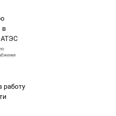
ую
 в
 АТЭС
ую
набжения
в работу
ти