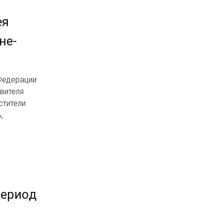
ея
не-
Федерации
вителя
стители
,
период