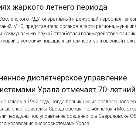
иях жаркого летнего периода
Смоленского РДУ, оперативный и дежурный персонал генер
аний, МЧС, представители органов власти региона, муницип
 и коммунальных служб отработали взаимодействие при ли
итуаций в условиях повышенных температур и высокой пож
енное диспетчерское управление
истемами Урала отмечает 70-летни
началась в 1942 году, когда возникшие из разделенного У
ьные энергосистемы: Свердловская, Челябинская и Молото
ыли переданы под управление созданного в Свердловске О
ого управления энергосистемами Урала