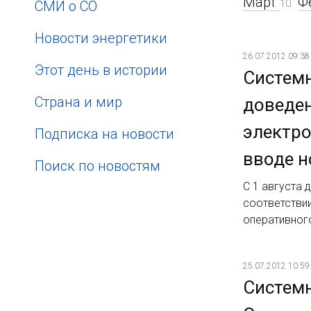
Март
Ф
10
СМИ о СО
Новости энергетики
26.07.2012 09:38
Этот день в истории
Системн
Страна и мир
доведен
электро
Подписка на новости
вводе н
Поиск по новостям
С 1 августа
соответстви
оперативног
25.07.2012 10:59
Системн