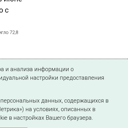
ю с
гло 72,8
ра и анализа информации о
видуальной настройки предоставления
у персональных данных, содержащихся в
етрика») на условиях, описанных в
нформации
Сведения об образовательной организации
kie в настройках Вашего браузера.