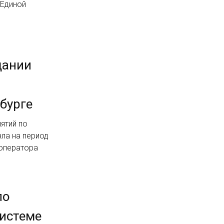
 Единой
дании
бурге
ятий по
ла на период
 оператора
по
системе