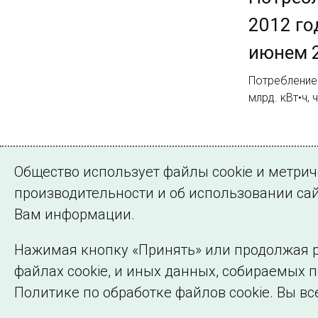
2012 го
июнем 2
Потребление 
млрд. кВт•ч,
Страница 1 из 
Общество использует файлы cookie и метри
1
2
Далее
производительности и об использовании сай
Вам информации.
Нажимая кнопку «Принять» или продолжая р
файлах cookie, и иных данных, собираемых 
©2005–2026 АО «СО ЕЭС»
Политике по обработке файлов cookie. Вы вс