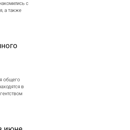
знакомились с
я, а также
много
ия общего
аходятся в
агентством
в июне