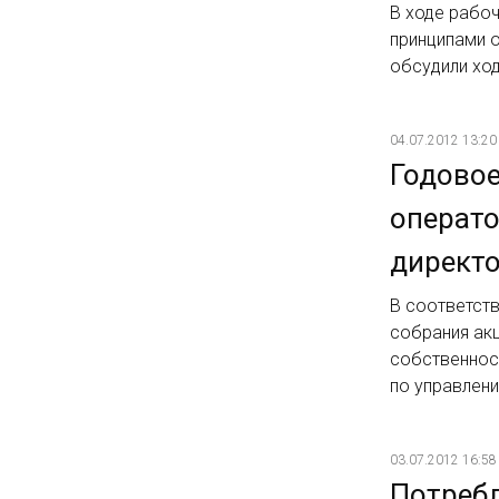
В ходе рабоч
принципами о
обсудили ход
04.07.2012 13:20
Годовое
операто
директ
В соответст
собрания ак
собственнос
по управлен
03.07.2012 16:58
Потребл