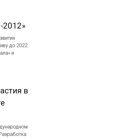
-2012»
звития
тиву до 2022
ала» и
астия в
те
ждународном
«Разработка