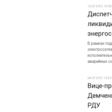
13.07.2012 10:30
Диспет
ликвид
энергос
В рамках под
электросете
исполнительн
аварийных си
04.07.2012 13:25
Вице-пр
Демченк
РДУ