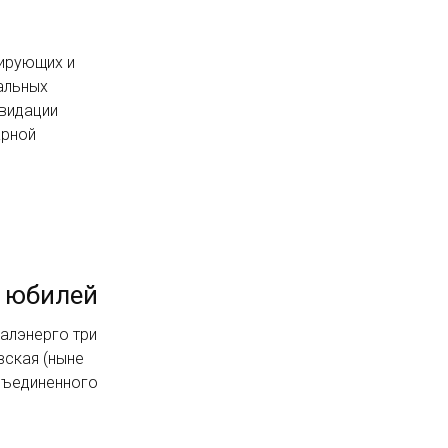
ирующих и
альных
квидации
арной
й юбилей
ралэнерго три
вская (ныне
бъединенного