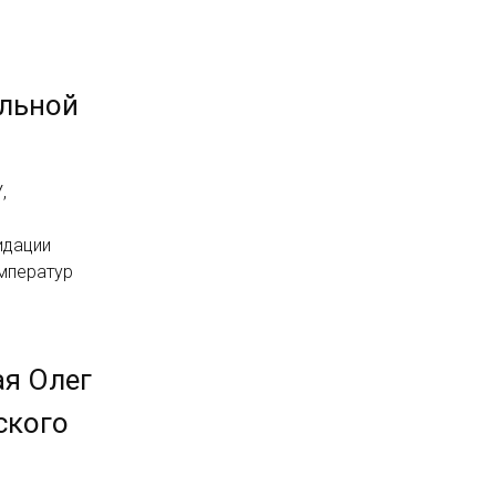
альной
,
идации
емператур
ая Олег
ского