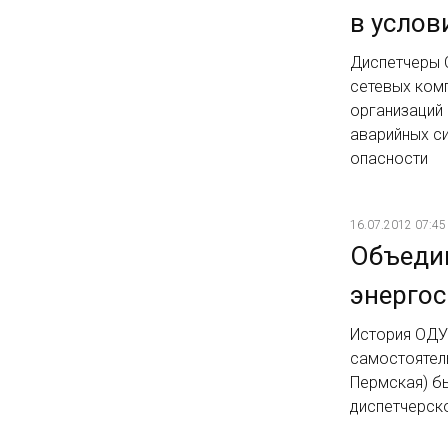
в услов
Диспетчеры 
сетевых комп
организаций
аварийных с
опасности
16.07.2012 07:45
Объедин
энергос
История ОДУ 
самостоятел
Пермская) б
диспетчерск