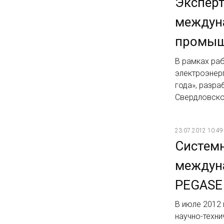
Эксперт
междун
промыш
В рамках ра
электроэнерг
года», разра
Свердловск
23.07.2012 10:49
Системн
междун
PEGASE
В июле 2012
научно-техн