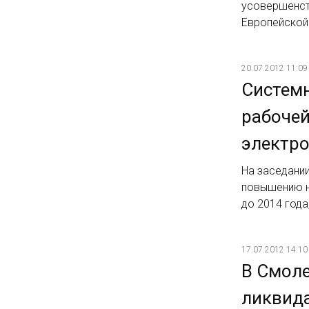
усовершенст
Европейской
20.07.2012 11:09
Системн
рабоче
электро
На заседани
повышению н
до 2014 года
17.07.2012 14:10
В Смоле
ликвида